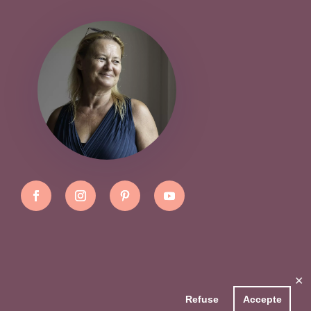
✕
Refuse
Accepte