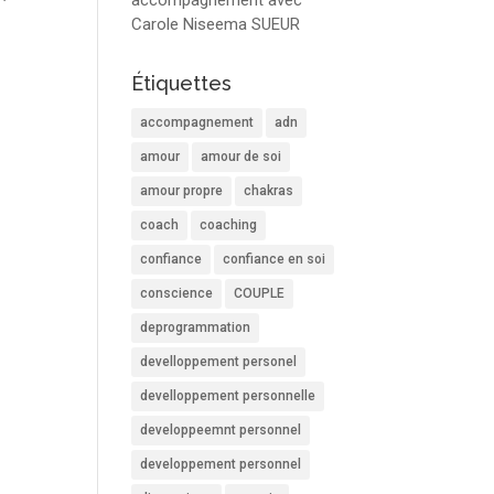
accompagnement avec
Carole Niseema SUEUR
Étiquettes
accompagnement
adn
amour
amour de soi
amour propre
chakras
coach
coaching
confiance
confiance en soi
conscience
COUPLE
deprogrammation
develloppement personel
develloppement personnelle
developpeemnt personnel
developpement personnel