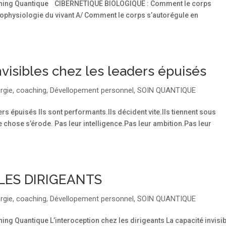
Coaching Quantique CIBERNETIQUE BIOLOGIQUE : Comment le corps
ophysiologie du vivant A/ Comment le corps s’autorégule en
nvisibles chez les leaders épuisés
rgie
,
coaching
,
Dévellopement personnel
,
SOIN QUANTIQUE
ers épuisés Ils sont performants.Ils décident vite.Ils tiennent sous
e chose s’érode. Pas leur intelligence.Pas leur ambition.Pas leur
LES DIRIGEANTS
rgie
,
coaching
,
Dévellopement personnel
,
SOIN QUANTIQUE
ching Quantique L’interoception chez les dirigeants La capacité invisi