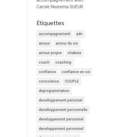
accompagnement avec
Carole Niseema SUEUR
Étiquettes
accompagnement
adn
amour
amour de soi
amour propre
chakras
coach
coaching
confiance
confiance en soi
conscience
COUPLE
deprogrammation
develloppement personel
develloppement personnelle
developpeemnt personnel
developpement personnel