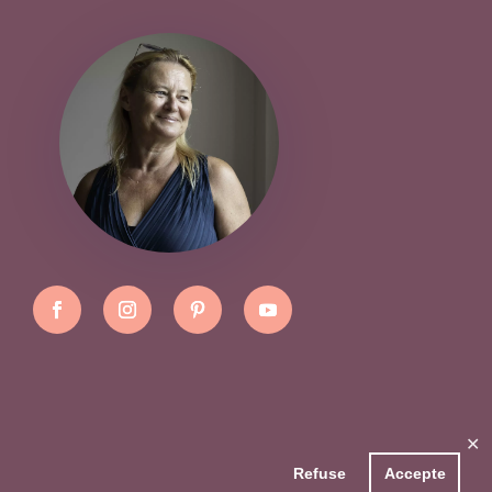
✕
Refuse
Accepte