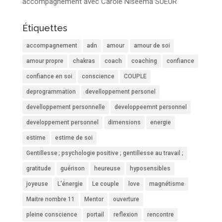
accompagnement avec Carole Niseema SUEUR
Étiquettes
accompagnement
adn
amour
amour de soi
amour propre
chakras
coach
coaching
confiance
confiance en soi
conscience
COUPLE
deprogrammation
develloppement personel
develloppement personnelle
developpeemnt personnel
developpement personnel
dimensions
energie
estime
estime de soi
Gentillesse ; psychologie positive ; gentillesse au travail ;
gratitude
guérison
heureuse
hyposensibles
joyeuse
L'énergie
Le couple
love
magnétisme
Maitre nombre 11
Mentor
ouverture
pleine conscience
portail
reflexion
rencontre