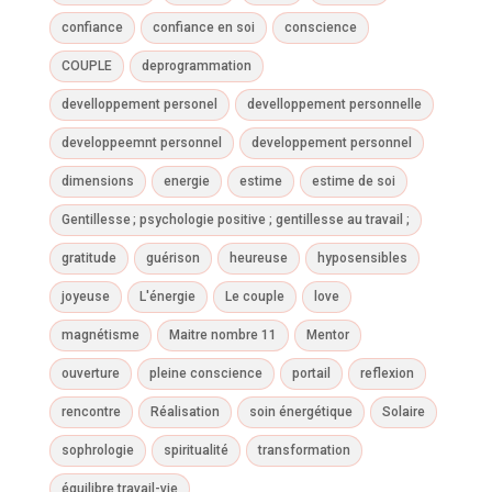
confiance
confiance en soi
conscience
COUPLE
deprogrammation
develloppement personel
develloppement personnelle
developpeemnt personnel
developpement personnel
dimensions
energie
estime
estime de soi
Gentillesse ; psychologie positive ; gentillesse au travail ;
gratitude
guérison
heureuse
hyposensibles
joyeuse
L'énergie
Le couple
love
magnétisme
Maitre nombre 11
Mentor
ouverture
pleine conscience
portail
reflexion
rencontre
Réalisation
soin énergétique
Solaire
sophrologie
spiritualité
transformation
équilibre travail-vie